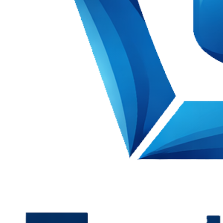
n PDP. Taat PDP hadir untuk mendukung implementasi yang terukur d